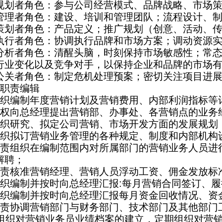
规划者角色：参与公司经营模式、品牌战略、市场
管理者角色：建设、培训和管理团队；流程设计、制
策划者角色：产品定义；推广规划（创意、活动、
执行者角色：协调执行品牌和市场方案；调动资源
分析者角色：清醒头脑，时刻保持市场敏感性；常
行业变化以及竞争对手，以保持企业和品牌的市场
公关者角色：制定危机处理预案；密切关注项目进
位职责编辑
组织编制年度营销计划及营销费用、内部利润指标等
有权向总经理提出营销部、办事处、各营销点的业务
组织研究、拟定公司营销、市场开发方面的发展规划
组织拟订营销业务管理的各种规定、制度和内部机构
负责组织在编制范围内对所属部门的营销业务人员进
解聘；
负责核准营销经理、营销人员浮动工资、佣金发放标
组织编制并按时向总经理汇报:每月营销合同签订、
组织编制并按时向总经理汇报每月资金回收情况、资
负责协调营销部门与财务部门、技术部门及其他部门
、组织对营销业务员业绩档案的建立，定期组织对营