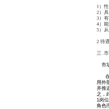
1）
2）
3）
4）
5）
从
2 待
三 .
市
在充
用外
并推
之，
1岗
角色