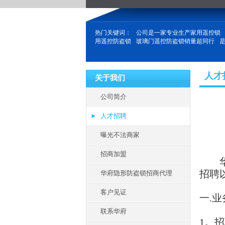
热门关键词：
公司是一家专业生产家用遥控锁
用遥控防盗锁
玻璃门遥控防盗锁销量超同行
人才
关于我们
公司简介
人才招聘
曝光不法商家
招商加盟
华府
招聘
华府隐形防盗锁招商代理
客户见证
一.业
联系华府
1。