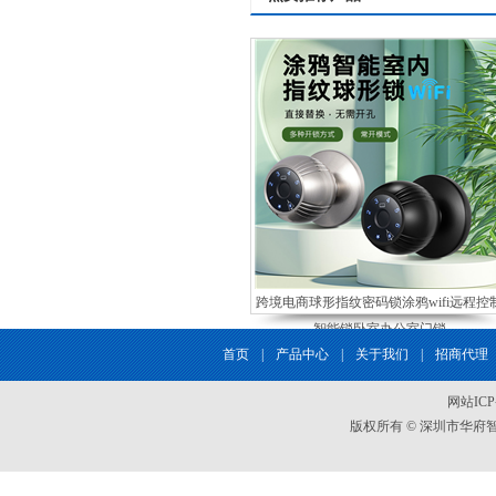
跨境电商球形指纹密码锁涂鸦wifi远程控
智能锁卧室办公室门锁
首页
|
产品中心
|
关于我们
|
招商代理
网站IC
版权所有 © 深圳市华府智